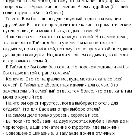
- Курьезов было много, потому что компания подобралась
творческая : «Уральские пельмени», Александр Ягья (бывший
солист группы «Белый Орел»).
- То есть Вам больше по душе шумный отдых в компании
друзей или Вы все же предпочитаете какие-то романтические
путешествия, или может быть, отдых с семьей?
- Чаще всего я выезжаю за границу с женой. На самом деле,
эта поездка в Тайланд была у меня связана не только с
отдыхом, но и с работой, потому что во время этой поездки я
давал два концерта. Но, когда я совсем отдыхаю, то всегда
езжу только с семьей.
- В Тайланде Вы были без семьи. Но порекомендовали ли бы
Вы отдых в этой стране семьям?
- Конечно. Это то направление, куда можно ехать со всей
семьей. В Тайланде абсолютная идиллия для семьи. Это
замечательный семейный отдых, тем более, что отдыхать там
можно круглый год.
- На что вы ориентируетесь, когда выбираете отель для
отдыха? Что для Вас важно при выборе отеля?
- На самом деле только уровень сервиса и все.
- Вы пока что побывали на двух курортах Клуба в Тайланде и
Черногории, Ваши впечатление о курортах, где вы жили?
- Совершенно шикарные. В Тайланде я жил в отличных