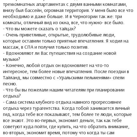
трехкомнатных апартаментах с двумя ванными комнатами,
внизу был бассейн, огромная территория. У меня было все что
необходимо и даже больше. И в Черногории так же: три
комнаты, отличный вид из окна, все, что нужно- все было.
- Что вы можете сказать о тайцах?
- Очень приветливые, открытые, трудолюбивые люди,
которые оставили только приятные впечатления. Я ходил на
массаж, в СПА и получил только позитив.
- Вдохновляют ли Вас путешествия на создание новой
музыки?
- Конечно, любой отдых он вдохновляет на что-то
интересное, тем более новые впечатления. После поездки в
Тайланд, мы совместно с «Уральскими пельменями» спели
песню.
- Что бы вы пожелали нашим читателям при планировании
отдыха?
- Сама система клубного отдыха намного прогрессивнее
отдыха через турагентства. Когда тобой занимается личный
гид, когда тебе все показывают, тем более те люди, которые
все знают. Это во-первых, экономит деньги, так как тебе
советуют куда пойти, где купить, на что обратить внимание,
во-вторых, экономит время, потому что когда ты сам