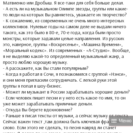
Матвиенко или Дробыш. Я все-таки для себя больше делал.
- А есть ли на музыкальном Олимпе звезды, группы или какие-
то люди на которых Вы равняетесь, уважаете их творчество?
- К сожалению, из современных не очень много интересных
коллективов. Нулевые годы на самом деле не выдали ничего
такого, как это было в 80-е, 70-е года, когда были просто
монстры, которые задавали целые направления. Из русских
это, наверное, группы «Воскресенье», «Машина Времени»,
«Моральный кодекс». Из современных - «А-Студио». Вообще,
я не выделяю какой-то определенный музыкальный жанр, а
просто люблю хорошую музыку.
- А расскажите, как Вы стали популярным?
- Когда я работал в Сочи, я познакомился с группой «Нэнси»,
и они меня пригласили сотрудничать. С легкой руки этой
группы я попал в шоу-бизнес.
- Может ли музыкант в России зарабатывать хорошие деньги?
- Если человек пишет песни и у него есть какое-то имя, то он
уже может зарабатывать приличные деньги.
- Откуда Вы берете вдохновение?
- Раньше я писал тексты от музыки, а сейчас музыку от текста.
menu
Меню
Сейчас важен текст ,там должна быть ключевая фраза или
слово. Если этого не сделать, то песня навряд ли станет