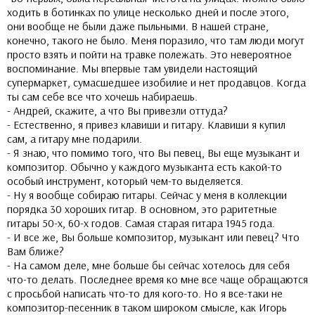
ходить в ботинках по улице несколько дней и после этого,
они вообще не были даже пыльными. В нашей стране,
конечно, такого не было. Меня поразило, что там люди могут
просто взять и пойти на травке полежать. Это невероятное
воспоминание. Мы впервые там увидели настоящий
супермаркет, сумасшедшее изобилие и нет продавцов. Когда
ты сам себе все что хочешь набираешь.
- Андрей, скажите, а что Вы привезли оттуда?
- Естественно, я привез клавиши и гитару. Клавиши я купил
сам, а гитару мне подарили.
- Я знаю, что помимо того, что Вы певец, Вы еще музыкант и
композитор. Обычно у каждого музыканта есть какой-то
особый инструмент, который чем-то выделяется.
- Ну я вообще собираю гитары. Сейчас у меня в коллекции
порядка 30 хороших гитар. В основном, это раритетные
гитары 50-х, 60-х годов. Самая старая гитара 1945 года.
- И все же, Вы больше композитор, музыкант или певец? Что
Вам ближе?
- На самом деле, мне больше бы сейчас хотелось для себя
что-то делать. Последнее время ко мне все чаще обращаются
с просьбой написать что-то для кого-то. Но я все-таки не
композитор-песенник в таком широком смысле, как Игорь