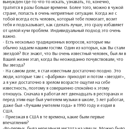
вынужден где-то что-то искать, узнавать, то, конечно,
тратится в разы больше времени. Более того, можно в чужой
стране, попасть в очень неприятные ситуации. Когда же с
тобой всегда есть человек, который тебе помогает, возит
тебя и подсказывает, как сделать лучше, это сразу избавляет
от целой кучи проблем. Индивидуальный подход это очень
важно.
- Есть несколько традиционных вопросов, которые мы
обычно задаем нашим гостям. Один из которых, как Вы стали
звездой? Все знают, что Вы очень известный человек, был ли в
Вашей жизни этап, когда Вы неожиданно почувствовали, что
Вы звезда?
- На самом деле, я стал известным достаточно поздно. Это
люди, которые там с «фабрики» приходят и потом «звездят»,
а я уже достаточно в зрелом возрасте ощутил на себе
известность, поэтому я совершенно спокойно к этому
отношусь. Сначала я работал лет двенадцать в ресторанах и
перед этим еще был учителем музыки в школе, 5 лет работал,
даже был «Лучшим учителем года» в 1990 году и ездил в
США.
- Приезжая в США в те времена, какие были первые
впечатления?
-Во-первых, была нереальная чистота на улицах. Можно было