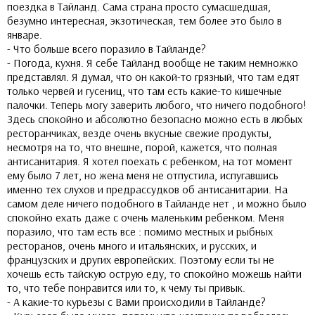
поездка в Тайланд. Сама страна просто сумасшедшая,
безумно интересная, экзотическая, тем более это было в
январе.
- Что больше всего поразило в Тайланде?
- Погода, кухня. Я себе Тайланд вообще не таким немножко
представлял. Я думал, что он какой-то грязный, что там едят
только червей и гусениц, что там есть какие-то кишечные
палочки. Теперь могу заверить любого, что ничего подобного!
Здесь спокойно и абсолютно безопасно можно есть в любых
ресторанчиках, везде очень вкусные свежие продукты,
несмотря на то, что внешне, порой, кажется, что полная
антисанитария. Я хотел поехать с ребенком, на тот момент
ему было 7 лет, но жена меня не отпустила, испугавшись
именно тех слухов и предрассудков об антисанитарии. На
самом деле ничего подобного в Тайланде нет , и можно было
спокойно ехать даже с очень маленьким ребенком. Меня
поразило, что там есть все : помимо местных и рыбных
ресторанов, очень много и итальянских, и русских, и
французских и других европейских. Поэтому если ты не
хочешь есть тайскую острую еду, то спокойно можешь найти
то, что тебе понравится или то, к чему ты привык.
- А какие-то курьезы с Вами происходили в Тайланде?